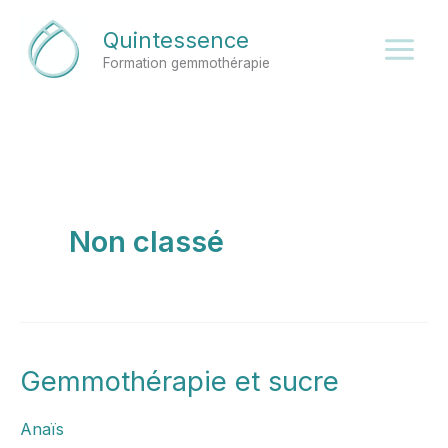
Aller
Quintessence
au
Formation gemmothérapie
contenu
Non classé
Gemmothérapie et sucre
Gemmothérapie
et
Anaïs
sucre