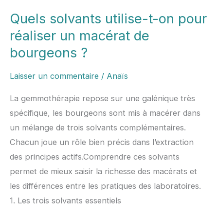
Quels solvants utilise-t-on pour
Quels
solvants
réaliser un macérat de
utilise-
bourgeons ?
t-
on
Laisser un commentaire
/
Anaïs
pour
La gemmothérapie repose sur une galénique très
réaliser
spécifique, les bourgeons sont mis à macérer dans
un
un mélange de trois solvants complémentaires.
macérat
Chacun joue un rôle bien précis dans l’extraction
de
des principes actifs.Comprendre ces solvants
bourgeons
permet de mieux saisir la richesse des macérats et
?
les différences entre les pratiques des laboratoires.
1. Les trois solvants essentiels