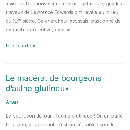
invisible. Un mouvement interne, rythmique, que les
travaux de Lawrence Edwards ont révélé au milieu
du XXᵉ siècle. Ce chercheur écossais, passionné de
géométrie projective, pensait
Lire la suite »
Le macérat de bourgeons
Le
macérat
d’aulne glutineux
de
Anaïs
bourgeons
d’aulne
Le bourgeon du jour : l’aulne glutineux ! On en parle
glutineux
trop peu, et pourtant, c’est un véritable bijou de