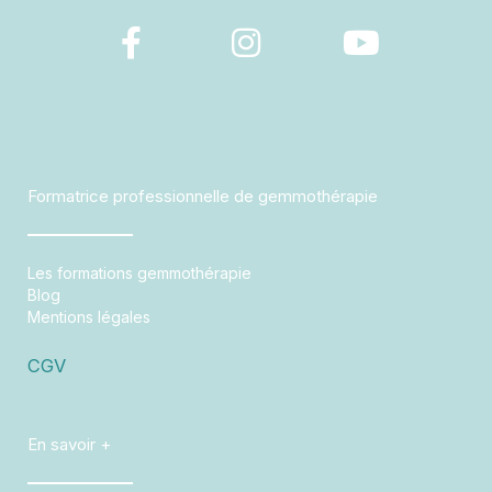
a
n
o
c
s
u
e
t
t
b
a
u
o
g
b
o
r
e
Formatrice professionnelle de gemmothérapie
k
a
-
m
Les formations gemmothérapie
f
Blog
Mentions légales
CGV
En savoir +