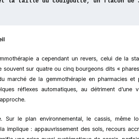
et la taille du codigoutte, un flacon de 
il
 gemmothérapie a cependant un revers, celui de la st
 souvent sur quatre ou cinq bourgeons dits « phares »
 du marché de la gemmothérapie en pharmacies et pa
ques réflexes automatiques, au détriment d’une vér
e approche.
 Sur le plan environnemental, le cassis, même lors
a implique : appauvrissement des sols, recours accru