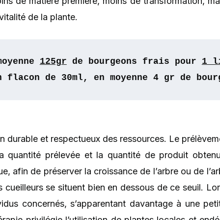
ins de matière première, moins de transformation, mai
vitalité de la plante.
moyenne 
125gr
 de bourgeons frais pour 
1 l
n flacon de 30ml, en moyenne 4 gr de bour
n durable et respectueux des ressources. Le prélèvem
e la quantité prélevée et la quantité de produit obte
afin de préserver la croissance de l’arbre ou de l’arbus
eilleurs se situent bien en dessous de ce seuil. Lorsqu
vidus concernés, s’apparentant davantage à une petit
érapie privilégie l’utilisation de plantes locales et en