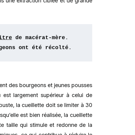
s une extraction ciblée et de grande
itre
 de macérat-mère. 
geons ont été récolté.
ent des bourgeons et jeunes pousses
nu est largement supérieur à celui de
te, la cueillette doit se limiter à 30
’elle est bien réalisée, la cueillette
e taille qui stimule et redonne de la
démiques, ce qui contribue à réduire le