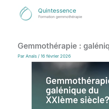
Aller
Quintessence
au
Formation gemmothérapie
contenu
Gemmothérapie : galéniq
Par
Anaïs
/
16 février 2026